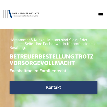
Hörhammer & Kunze - Mit uns sind Sie auf der
sicheren Seite - Ihre Fachanwältin für professionelle
Beratung.
BETREUERBESTELLUNG TROTZ
VORSORGEVOLLMACHT
Fachbeitrag im Familienrecht
Kontakt