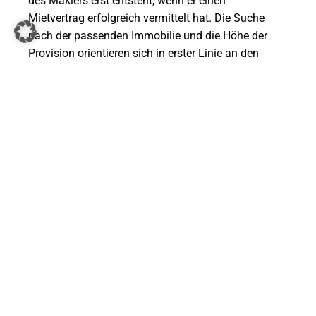
des Maklers erst entsteht, wenn er einen
Mietvertrag erfolgreich vermittelt hat. Die Suche
nach der passenden Immobilie und die Höhe der
Provision orientieren sich in erster Linie an den
Vereinbarungen im Maklervertrag. Wenn in Bezug
auf die Maklerprovision keine Regelung getroffen
wurde, gilt die ortsübliche Vergütung. Gemäß dem
Bestellerprinzip ist derjenige zur Zahlung der
Maklerprovision verpflichtet, der den Makler
beauftragt hat.
Der Makler hat umfangreiche Hinweis- und
Aufklärungspflichten. Wenn ein Vertrag per Telefon
oder online abgeschlossen wird, besteht ein
Widerrufsrecht. Aufgrund der Komplexität des
Maklerrechts empfehle ich, bei Problemen einen
Anwalt zu konsultieren, insbesondere wenn es um
Angelegenheiten rund um die eigenen vier Wände
geht.