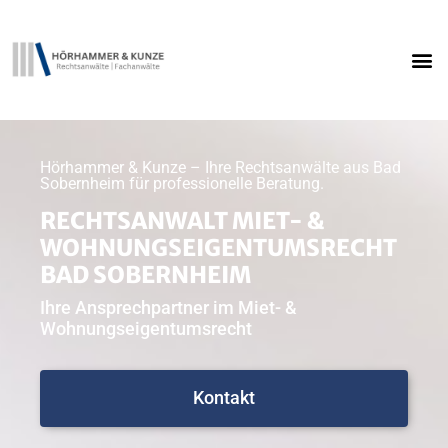
Hörhammer & Kunze – Ihre Rechtsanwälte aus Bad
Sobernheim für professionelle Beratung.
RECHTSANWALT MIET- &
WOHNUNGSEIGENTUMSRECHT
BAD SOBERNHEIM
Ihre Ansprechpartner im Miet- &
Wohnungseigentumsrecht
Kontakt