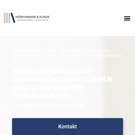
Hörhammer & Kunze - Mit uns sind Sie auf der
sicheren Seite - Ihre Fachanwältin für professionelle
Beratung.
KINDESUNTERHALT BEI
ÜBERDURCHSCHNITTLICHEN
WIRTSCHAFTLICHEN
VERHÄLTNISSEN
Fachbeitrag im Familienrecht
Kontakt